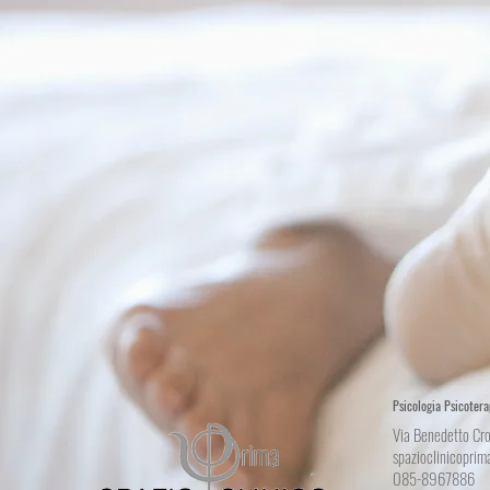
Psicologia Psicoter
Via Benedetto Cro
spazioclinicopri
085-8967886