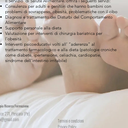
Il Servizio di Salute Alimentare. offrirà i seguenti servizi:
Consulenza per adulti e genitori che hanno bambini con
problemi di sovrappeso, obesità, problematiche con il cibo
Diagnosi e trattamento dei Disturbi del Comportamento
Alimentare
Supporto personale alla dieta
Valutazione per interventi di chirurgia bariatrica per
l’obesità
Interventi psicoeducativi volti all’ “aderenza” al
trattamento farmacologico e alla dieta (patologie croniche
come diabete, ipertensione, celiachia, cardiopatie,
sindrome dell’intestino irritabile)
apia Ricerca Formazione
ce 271, Pescara (Pe)
ma@gmail.com
Termini e condizioni
Privacy Policy