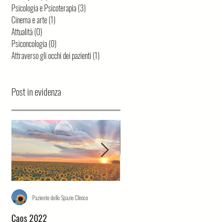
Psicologia e Psicoterapia
(3)
3 post
Cinema e arte
(1)
1 post
Attualità
(0)
0 post
Psiconcologia
(0)
0 post
Attraverso gli occhi dei pazienti
(1)
1 post
Post in evidenza
Paziente dello Spazio Clinico
Mariangela Primucci
Caos 2022
Sette minuti dopo la mezzanot