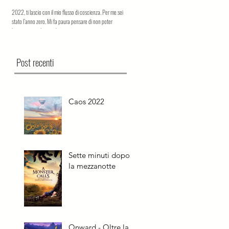
2022, ti lascio con il mio flusso di coscienza. Per me sei
Find hope in the wild. Il dolore di un bambino per la
stato l’anno zero. Mi fa paura pensare di non poter
perdita della madre. Sette minuti dopo la mezzanott
lasciare tutto il caos che...
la storia di un profondo e...
Post recenti
Caos 2022
Sette minuti dopo
la mezzanotte
Onward - Oltre la