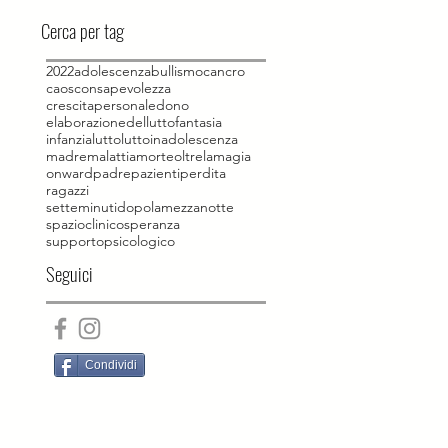
Cerca per tag
2022
adolescenza
bullismo
cancro
caos
consapevolezza
crescitapersonale
dono
elaborazionedellutto
fantasia
infanzia
lutto
luttoinadolescenza
madre
malattia
morte
oltrelamagia
onward
padre
pazienti
perdita
ragazzi
setteminutidopolamezzanotte
spazioclinico
speranza
supportopsicologico
Seguici
Condividi