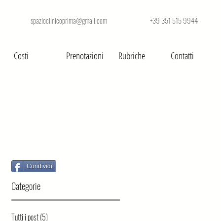
spazioclinicoprima@gmail.com +39 351 515 9944
Costi
Prenotazioni
Rubriche
Contatti
Condividi
Categorie
Tutti i post
(5)
5 post