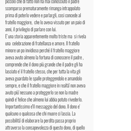
piccolo che di fatto non ha mai conosciuto il padre 
scomparso prematuramente rimanga intrappolato 
prima di poterlo vedere e parlargli, cosi concede al 
fratello maggiore,  che lo aveva vissuto per un paio di 
anni, il privilegio di parlare con lui. 
E' una storia apparentemente molto triste ma  si rivela 
una  celebrazione di fratellanza e amore. Il fratello 
minore un po invidioso perché il fratello maggiore 
aveva avuto almeno la fortuna di conoscere il padre , 
comprende che il dono più grande che il padre gli ha 
lasciato e' il fratello stesso, che per tutta la vita gli 
aveva guardato le spalle proteggendolo e amandolo 
sempre, e che il fratello maggiore in realtà' non aveva 
avuto più' nessuno a proteggerlo se non la madre 
quindi e' felice che almeno lui abbia potuto rivederlo. 
Importantissimo e''il messaggio del dono. Il dono e' 
qualcuno o qualcosa che chi muore ci lascia. La 
possibilità' di elaborare la perdita passa proprio 
attraverso la consapevolezza di questo dono, di quello 