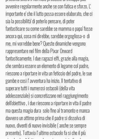
avvenire regolarmente anche se con fatica e sforzo. L' 
importante e' che il lutto possa essere elaborato, che ci 
sia la possibilità' di poterlo pensare, di poter 
fantasticare su come sarebbe se mamma o papa' fosse 
ancora qui, cosa mi direbbe, sarebbe orgogliosa-o  di 
me, mi vorrebbe bene? Queste dinamiche vengono 
rappresentare nel film della Pixar Onward 
fantasticamente. I due ragazzi elfi, grazie alla magia, 
che sembra essere un elemento di legame col padre, 
riescono a riportare in vita un feticcio del padre, le sue 
gambe e cosi l' avventura ha inizio. Il tentativo di 
superare tutti i numerosi ostacoli (della vita 
adolescenziale) si concretizzano nel raggiungimento 
dell'obiettivo , i due riescono a riportare in vita il padre 
ma questa magia dura  solo fino al tramonto e manca 
davvero un attimo prima che il padre si dissolva di 
nuovo, diventi di nuovo invisibile ( anche se sempre 
presente). Tuttavia l' ultimo ostacolo fa si che il più 