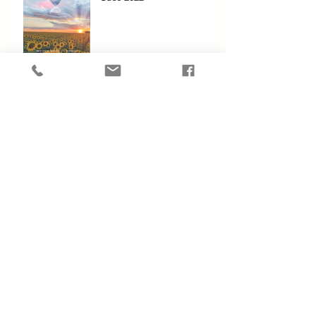
Sette minuti dopo la
mezzanotte
Onward - Oltre la magia
Note sull'autore