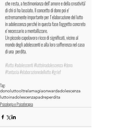
che resta, a testimonianza dell' amore e della creatività' 
di chi ci ha lasciato. Il concetto di dono poi e' 
estremamente importante per l' elaborazione del lutto 
in adolescenza perché in questa fase l'oggetto concreto 
e' necessario a mentallizzare. 
Un piccolo capolavoro ricco di significati, vicino al 
mondo degli adolescenti e alla loro sofferenza nel caso 
di una  perdita. 
#lutto
#adolescenti
#luttoinadolescenza
#dono
#fantasia
#elaborazionedellutto
#grief
Tag:
dono
lutto
oltrelamagia
onward
adolescenza
luttoinadolescenza
padre
perdita
Psicologia e Psicoterapia