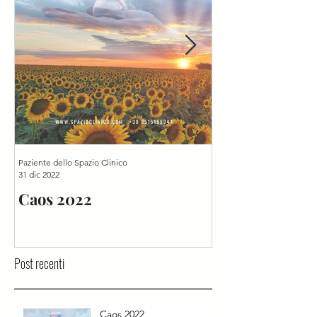
Paziente dello Spazio Clinico
Mariangela Primucci
31 dic 2022
8 mar 2021
Caos 2022
Sette minuti d
mezzanotte
Post recenti
Caos 2022