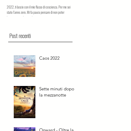
2022, ti lascio con il mio flusso di coscienza. Per me sei
Find hope in the wild. Il dolore di un bambino per la
stato l’anno zero. Mi fa paura pensare di non poter
perdita della madre. Sette minuti dopo la mezzanott
lasciare tutto il caos che...
la storia di un profondo e...
Post recenti
Caos 2022
Sette minuti dopo
la mezzanotte
Onward - Oltre la