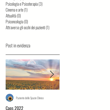
Psicologia e Psicoterapia
(3)
3 post
Cinema e arte
(1)
1 post
Attualità
(0)
0 post
Psiconcologia
(0)
0 post
Attraverso gli occhi dei pazienti
(1)
1 post
Post in evidenza
Paziente dello Spazio Clinico
Mariangela Primucci
Caos 2022
Sette minuti dopo la mezzanot