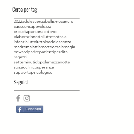
Cerca per tag
2022
adolescenza
bullismo
cancro
caos
consapevolezza
crescitapersonale
dono
elaborazionedellutto
fantasia
infanzia
lutto
luttoinadolescenza
madre
malattia
morte
oltrelamagia
onward
padre
pazienti
perdita
ragazzi
setteminutidopolamezzanotte
spazioclinico
speranza
supportopsicologico
Seguici
Condividi