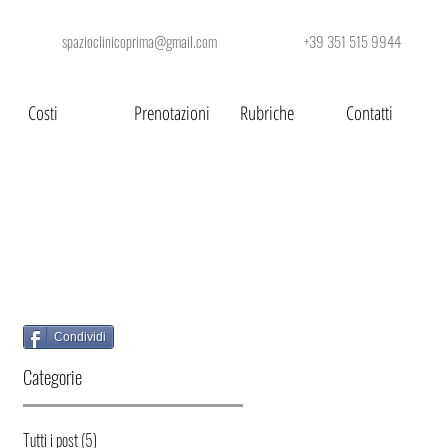
spazioclinicoprima@gmail.com +39 351 515 9944
Costi
Prenotazioni
Rubriche
Contatti
Condividi
Categorie
Tutti i post
(5)
5 post